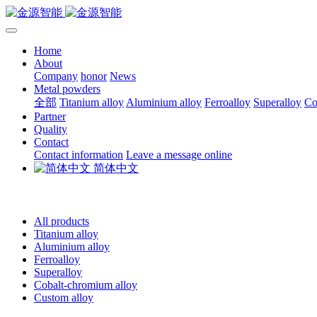
Home
About
Company
honor
News
Metal powders
全部
Titanium alloy
Aluminium alloy
Ferroalloy
Superalloy
Co
Partner
Quality
Contact
Contact information
Leave a message online
简体中文
All products
Titanium alloy
Aluminium alloy
Ferroalloy
Superalloy
Cobalt-chromium alloy
Custom alloy