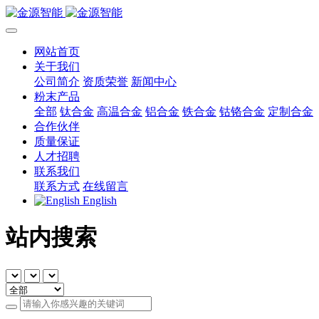
网站首页
关于我们
公司简介
资质荣誉
新闻中心
粉末产品
全部
钛合金
高温合金
铝合金
铁合金
钴铬合金
定制合金
合作伙伴
质量保证
人才招聘
联系我们
联系方式
在线留言
English
站内搜索